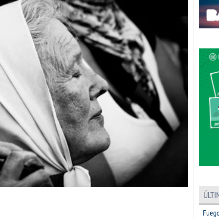
ÚLTI
partir
Fuego