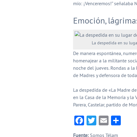
mío: ¡Venceremos!” señalaba N
Emoción, lágrimas
La despedida en su luga
De manera espontánea, numero
homenajear a la militante soci
noche del jueves. Rondas a la 
de Madres y defensora de todas
La despedida de «La Madre de t
en la Casa de la Memoria y la 
Parera, Castelar, partido de Mo
Facebook
Twitter
Email
Com
Fuente:
Somos Télam