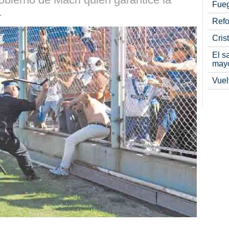
Fueg
.
Refo
Cris
El s
may
Vuel