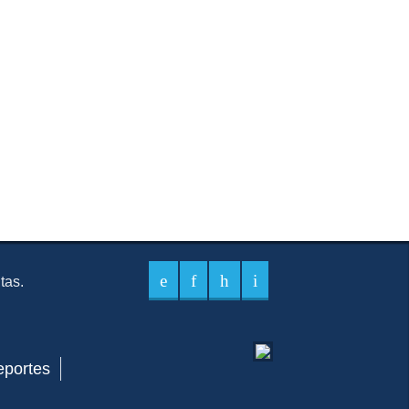
itas.
eportes