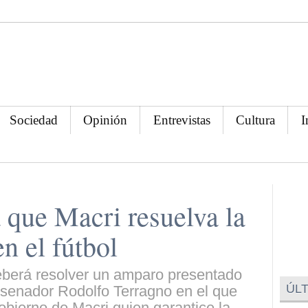
Sociedad
Opinión
Entrevistas
Cultura
I
que Macri resuelva la
n el fútbol
deberá resolver un amparo presentado
ÚLT
 senador Rodolfo Terragno en el que
bierno de Macri quien garantice la