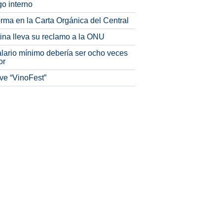
o interno
rma en la Carta Orgánica del Central
tina lleva su reclamo a la ONU
alario mínimo debería ser ocho veces
or
ve “VinoFest”