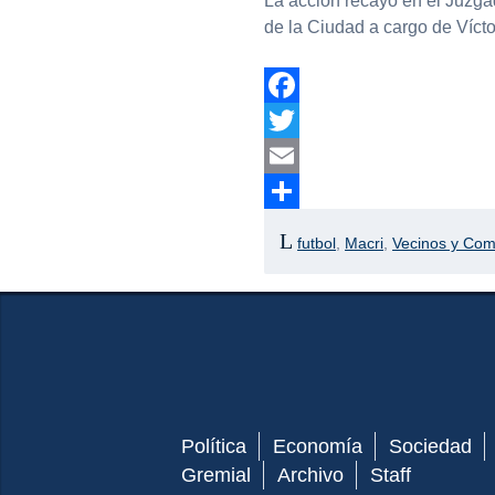
La acción recayó en el Juzgad
de la Ciudad a cargo de Víctor
Facebook
Twitter
Email
Compartir
futbol
,
Macri
,
Vecinos y Co
Política
Economía
Sociedad
Gremial
Archivo
Staff