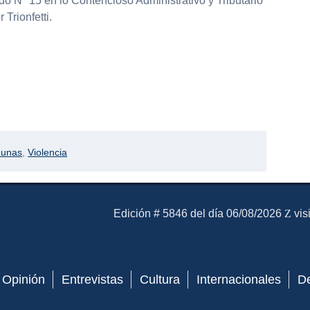
o Nº 15 en lo Contencioso Administrativo y Tributario
 Trionfetti.
munas
,
Violencia
El Mensajero Diario
Edición # 5846 del día 06/08/2026
vis
Opinión
Entrevistas
Cultura
Internacionales
D