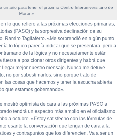
e un año para tener el próximo Centro Interuniversitario de
Morón»
en lo que refiere a las próximas elecciones primarias,
atorias (PASO) y la sorpresiva declinación de su
do, Ramiro Tagliaferro. «Me sorprendió en algún punto
nía lo lógico parecía indicar que se presentara, pero a
ontramano de la lógica y no necesariamente están
a fuerza a posicionar otros dirigentes y habrá que
r llegar mejor nuestro mensaje. Nunca me detuve
, no por subestimarlos, sino porque trato de
 en las cosas que hacemos y tener la escucha abierta
ndo que estamos gobernando».
se mostró optimista de cara a las próximas PASO a
torado tendrá un espectro más amplio en el oficialismo,
mbo a octubre. «Estoy satisfecho con las fórmulas de
nteresante la conversación que tengan de cara a la
ices y contrapuntos que los diferencien. Va a ser un