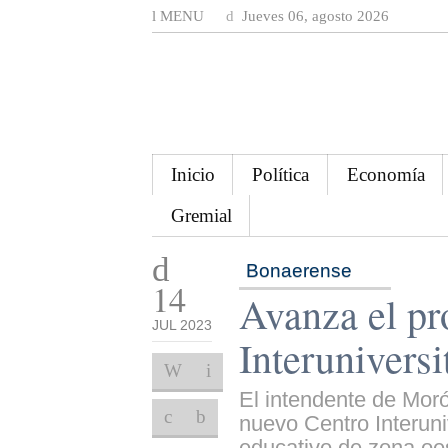
MENU
Jueves 06, agosto 2026
Inicio
Política
Economía
Gremial
Bonaerense
14
Avanza el pr
JUL 2023
Interunivers
El intendente de Morón
nuevo Centro Interuni
educativo de zona oe