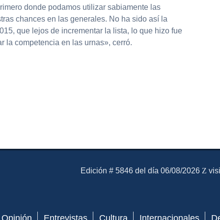
 primero donde podamos utilizar sabiamente las
tras chances en las generales. No ha sido así la
15, que lejos de incrementar la lista, lo que hizo fue
r la competencia en las urnas», cerró.
El Mensajero Diario
Edición # 5846 del día 06/08/2026
vis
Opinión
Entrevistas
Cultura
Internacionales
D