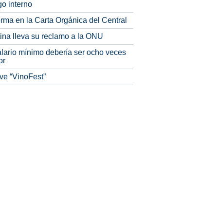
o interno
rma en la Carta Orgánica del Central
tina lleva su reclamo a la ONU
alario mínimo debería ser ocho veces
or
ve “VinoFest”