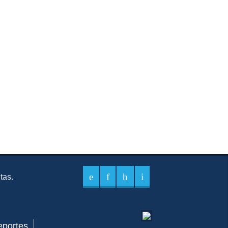
itas.
eportes