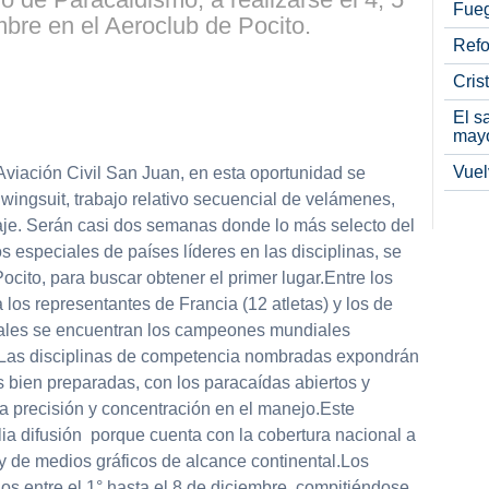
Fueg
mbre en el Aeroclub de Pocito.
Refo
Cris
partir
El s
may
Vuel
Aviación Civil San Juan, en esta oportunidad se
 wingsuit, trabajo relativo secuencial de velámenes,
izaje. Serán casi dos semanas donde lo más selecto del
s especiales de países líderes en las disciplinas, se
ocito, para buscar obtener el primer lugar.Entre los
 los representantes de Francia (12 atletas) y los de
 cuales se encuentran los campeones mundiales
Las disciplinas de competencia nombradas expondrán
s bien preparadas, con los paracaídas abiertos y
a precisión y concentración en el manejo.Este
 difusión porque cuenta con la cobertura nacional a
y de medios gráficos de alcance continental.Los
s entre el 1° hasta el 8 de diciembre, compitiéndose,