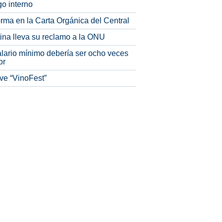
o interno
rma en la Carta Orgánica del Central
tina lleva su reclamo a la ONU
alario mínimo debería ser ocho veces
or
ve “VinoFest”