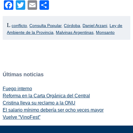
Facebook
Twitter
Email
Compartir
conflicto
,
Consulta Popular
,
Córdoba
,
Daniel Arzani
,
Ley de
Ambiente de la Provincia
,
Malvinas Argentinas
,
Monsanto
Últimas noticias
Fuego interno
Reforma en la Carta Orgánica del Central
Cristina lleva su reclamo a la ONU
El salario mínimo debería ser ocho veces mayor
Vuelve “VinoFest”