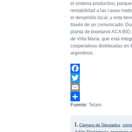
el sistema productivo, porque
rentabilidad a las casas matri
el desarrollo local, y esta ti
través de un comunicado. Dur
planta de bioetanol ACA BIO,
de Villa María, que está inte
cooperativas distribuidas en 
argentinos.
Facebook
Twitter
Email
Fuente:
Telam
Compartir
Cámara de Diputados
,
come
Julián Domínguez
,
presencia en