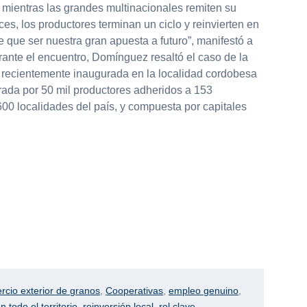
 mientras las grandes multinacionales remiten su
ces, los productores terminan un ciclo y reinvierten en
ene que ser nuestra gran apuesta a futuro”, manifestó a
ante el encuentro, Domínguez resaltó el caso de la
 recientemente inaugurada en la localidad cordobesa
grada por 50 mil productores adheridos a 153
600 localidades del país, y compuesta por capitales
rcio exterior de granos
,
Cooperativas
,
empleo genuino
,
 todo el territorio
,
reinversión local
,
rol clave