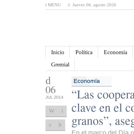
MENU
Jueves 06, agosto 2026
Inicio
Política
Economía
Gremial
Economía
06
“Las coopera
JUL 2014
clave en el c
granos”, as
En el marco del Día n