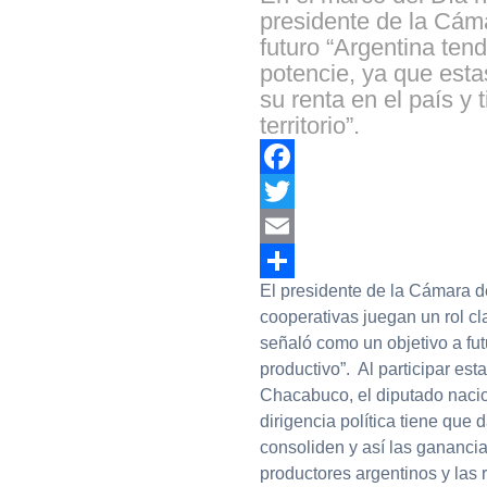
presidente de la Cám
futuro “Argentina ten
potencie, ya que esta
su renta en el país y
territorio”.
Facebook
Twitter
Email
El presidente de la Cámara d
Compartir
cooperativas juegan un rol cl
señaló como un objetivo a futu
productivo”. Al participar es
Chacabuco, el diputado nacion
dirigencia política tiene que
consoliden y así las gananci
productores argentinos y las r