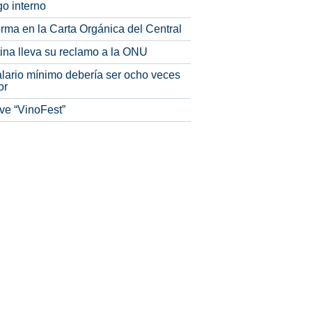
o interno
rma en la Carta Orgánica del Central
tina lleva su reclamo a la ONU
alario mínimo debería ser ocho veces
or
ve “VinoFest”