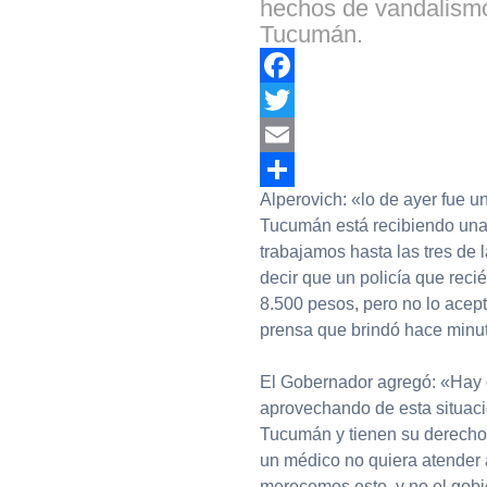
hechos de vandalismo 
Tucumán.
Facebook
Twitter
Email
Alperovich: «lo de ayer fue u
Compartir
Tucumán está recibiendo una e
trabajamos hasta las tres de
decir que un policía que reci
8.500 pesos, pero no lo acep
prensa que brindó hace minu
El Gobernador agregó: «Hay 
aprovechando de esta situació
Tucumán y tienen su derecho 
un médico no quiera atender 
merecemos esto, y no el gobi