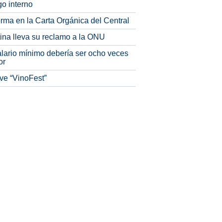
o interno
rma en la Carta Orgánica del Central
tina lleva su reclamo a la ONU
alario mínimo debería ser ocho veces
or
ve “VinoFest”