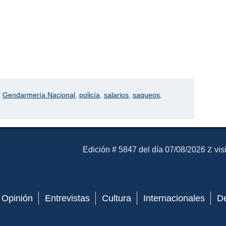
,
Gendarmería Nacional
,
policía
,
salarios
,
saqueos
,
El Mensajero Diario
Edición # 5847 del día 07/08/2026
vis
Opinión
Entrevistas
Cultura
Internacionales
D