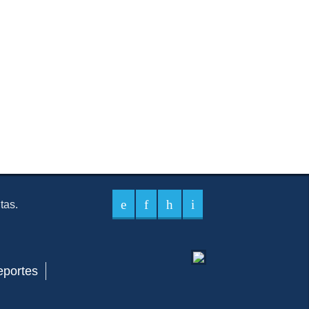
itas.
eportes