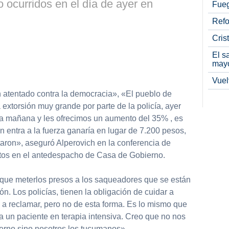
ocurridos en el día de ayer en
Fueg
Refo
Cris
El s
may
Vuel
n atentado contra la democracia», «El pueblo de
xtorsión muy grande por parte de la policía, ayer
 la mañana y les ofrecimos un aumento del 35% , es
én entra a la fuerza ganaría en lugar de 7.200 pesos,
taron», aseguró Alperovich en la conferencia de
tos en el antedespacho de Casa de Gobierno.
que meterlos presos a los saqueadores que se están
n. Los policías, tienen la obligación de cuidar a
a reclamar, pero no de esta forma. Es lo mismo que
a un paciente en terapia intensiva. Creo que no nos
erno sino nosotros los tucumanos».