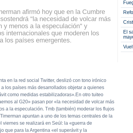
Fueg
Timerman afirmó hoy que en la Cumbre
Refo
 sostendrá "la necesidad de volcar más
Cris
ón y menos a la especulación" y
El s
 internacionales que moderen los
may
cia los países emergentes.
Vuel
partir
a en la red social Twitter, deslizó con tono irónico
 a los países más desarrollados objetar a quienes
vit como medidas estabilizadoras».En otro tuiteo
raemos al G20» pasan por «la necesidad de volcar más
os a la especulación. Tmb (también) moderar los flujos
 Timerman apuntan a uno de los temas centrales de la
viernes se realizará en Seúl: la «guerra de
o que para la Argentina «el superávit y la