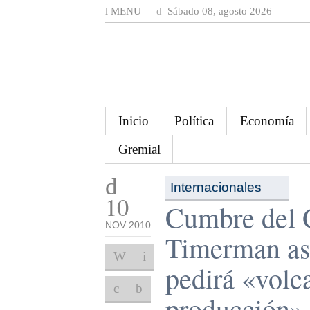
MENU
Sábado 08, agosto 2026
Inicio
Política
Economía
Gremial
Internacionales
10
Cumbre del G
NOV 2010
Timerman as
pedirá «volca
producción»