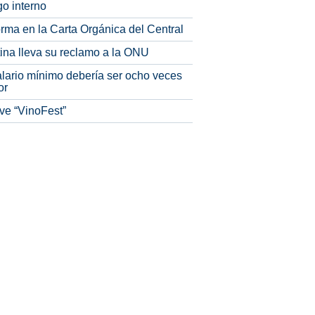
o interno
rma en la Carta Orgánica del Central
tina lleva su reclamo a la ONU
alario mínimo debería ser ocho veces
or
ve “VinoFest”