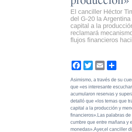
El canciller Héctor 
del G-20 la Argentina
capital a la producci
reclamará mecanismos
flujos financieros ha
Facebook
Twitter
Email
Com
Asimismo, a través de su cuent
que «es interesante escuchar
acumularon reservas y superá
detalló que «los temas que t
capital a la producción y men
financieros».Las palabras de
cumbre que entre mañana y el 
monedas».Ayer,el canciller dij