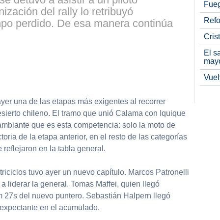
Fueg
ización del rally lo retribuyó
Refo
mpo perdido. De esa manera continúa
Cris
El s
may
partir
Vuel
yer una de las etapas más exigentes al recorrer
sierto chileno. El tramo que unió Calama con Iquique
cambiante que es esta competencia: solo la moto de
oria de la etapa anterior, en el resto de las categorías
eflejaron en la tabla general.
triciclos tuvo ayer un nuevo capítulo. Marcos Patronelli
a liderar la general. Tomas Maffei, quien llegó
 27s del nuevo puntero. Sebastián Halpern llegó
 expectante en el acumulado.