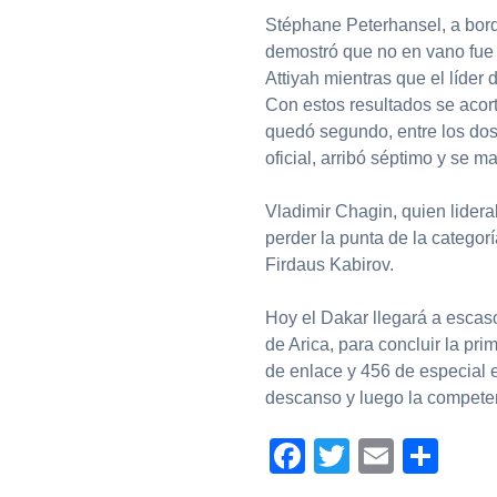
Stéphane Peterhansel, a bor
demostró que no en vano fue 
Attiyah mientras que el líder d
Con estos resultados se acort
quedó segundo, entre los do
oficial, arribó séptimo y se m
Vladimir Chagin, quien lidera
perder la punta de la catego
Firdaus Kabirov.
Hoy el Dakar llegará a escaso
de Arica, para concluir la pr
de enlace y 456 de especial 
descanso y luego la competen
Facebook
Twitter
Email
Com