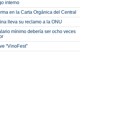
o interno
rma en la Carta Orgánica del Central
tina lleva su reclamo a la ONU
alario mínimo debería ser ocho veces
or
ve “VinoFest”