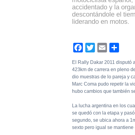
accidentado y la organ
descontándole el tie
liderando en motos.
Facebook
Twitter
Email
Com
El Rally Dakar 2011 disputó a
423km de carrera en pleno de
dio muestras de lo pareja y 
Marc Coma pudo repetir la vict
hubo cambios que también se r
La lucha argentina en los cua
se quedó con la etapa y pasó 
segundo, se ubica ahora a 1m
sexto pero igual se mantiene