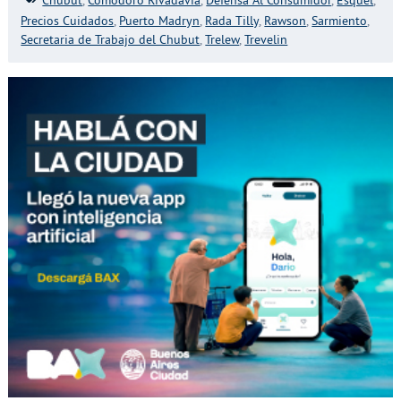
Chubut
,
Comodoro Rivadavia
,
Defensa Al Consumidor
,
Esquel
,
Precios Cuidados
,
Puerto Madryn
,
Rada Tilly
,
Rawson
,
Sarmiento
,
Secretaria de Trabajo del Chubut
,
Trelew
,
Trevelin