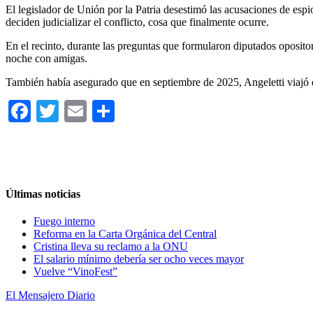
El legislador de Unión por la Patria desestimó las acusaciones de espi
deciden judicializar el conflicto, cosa que finalmente ocurre.
En el recinto, durante las preguntas que formularon diputados opositore
noche con amigas.
También había asegurado que en septiembre de 2025, Angeletti viajó e
Facebook
Twitter
Email
Compartir
Últimas noticias
Fuego interno
Reforma en la Carta Orgánica del Central
Cristina lleva su reclamo a la ONU
El salario mínimo debería ser ocho veces mayor
Vuelve “VinoFest”
El Mensajero Diario