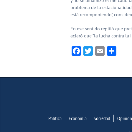
y no se dinamizó el mercado la
problema de la estacionalidad
está recomponiendo”, consider
En ese sentido repitió que pret
aclaró que “la lucha contra la 
Facebook
Twitter
Email
Com
Política
Economía
Sociedad
Opinión