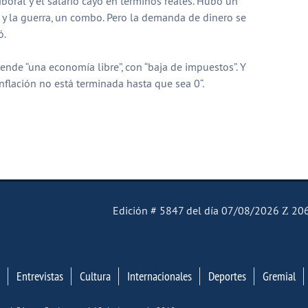
boral y el salario cayó en términos reales. Hubo un
 y la guerra, un combo. Pero la demanda de dinero se
ó.
ende “una economía libre”, con “baja de impuestos”. Y
inflación no está terminada hasta que sea 0“.
partir
El Mensajero Diario
Edición # 5847 del día 07/08/2026
206
Entrevistas
Cultura
Internacionales
Deportes
Gremial