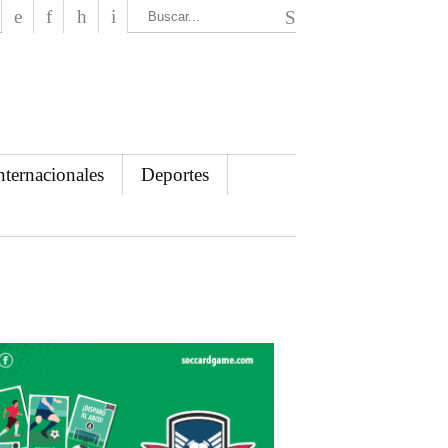
El Mensajero Diario
nternacionales
Deportes