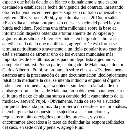
espacio que había dejado en blanco originalmente y que estaba
destinado a establecer la fecha de vigencia del contrato, insertando
otra fecha para hacer creer que el supuesto contrato comenzaba a
regir en 2008, y no en 2004, y que duraba hasta 2016», resaltó.
«Esto salta a la vista porque justo en ese espacio del papel hay una
burda tachadura. Reclama una cifra millonaria sobre la base de
información dispersa obtenida arbitrariamente de Wikipedia y
algunos otros sitios de Internet y pide el embargo de la bolsa sin
acreditar nada de lo que manifesta», agregó. «De esta forma se
termina perjudicando gravemente a un ídolo popular justo cuando
está a semanas de afrontar uno de los eventos mundiales más
importantes de los últimos años para un deportista argentino»,
completó Contursi. Por su parte, el abogado de Maidana, el doctor
Carlos Alberto Pujol, se pronunció sobre el caso. «Evidentemente
estamos ante la presentación de una documentación ideológicamente
falsificada mediante la cual se intenta inducir a engaño al órgano
judicial en lo inmediato, para obtener sin derecho la traba de un
embargo sobre la bolsa de Maidana, probablemente para negociar en
el futuro el pago de alguna suma a cambio del levantamiento de la
medida», aseveró Pujol. «Obviamente, nada de eso va a suceder,
porque la demanda promovida por Serra no resiste el menor análisis,
el embargo se ha dispuesto sin sujeción a las condiciones y
requisitos mínimos exigidos por la ley procesal, y ya nos
encontramos abocados a la tarea de deslindar las responsabilidades
del caso, en sede civil y penal», agregó Pujol.