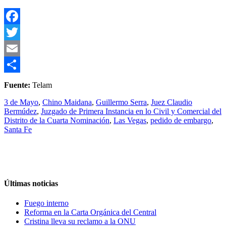
Facebook
Twitter
Email
Compartir
Fuente:
Telam
3 de Mayo
,
Chino Maidana
,
Guillermo Serra
,
Juez Claudio
Bermúdez
,
Juzgado de Primera Instancia en lo Civil y Comercial del
Distrito de la Cuarta Nominación
,
Las Vegas
,
pedido de embargo
,
Santa Fe
Últimas noticias
Fuego interno
Reforma en la Carta Orgánica del Central
Cristina lleva su reclamo a la ONU