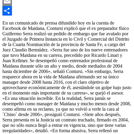
Twitter
Email
Compartir
En un comunicado de prensa difundido hoy en la cuenta de
Facebook de Maidana, Contursi explicó que el ex preparador físico
Guillermo Serra realizó un pedido de embargo que fue avalado por
el Juzgado de Primera Instancia en lo Civil y Comercial del Distrito
de la Cuarta Nominación de la provincia de Santa Fe, a cargo del
Juez Claudio Bermúdez. «Serra fue uno de los nueve entrenadores
que tuvo Maidana en su carrera, precedido por Ricardo Linari y
Juan Kellmer. Se desempeñó como entrenador profesional de
Maidana durante sólo un año y medio, desde mediados de 2004
hasta diciembre de 2006», señaló Contursi. «Sin embargo, Serra
reaparece ahora en la vida de Maidana afirmando ser su único
manager desde 2008 hasta 2016, con el claro objetivo de
aprovecharse económicamente de él, asestándole un golpe bajo justo
en el momento más importante de su carrera», se quejó el asesor.
«Es una situación increíble. En la realidad, Serra jamás se
desempeñó como manager de Maidana y mucho menos desde 2008,
como afirma en su reclamo, ya que no volvió a verle la cara al
`Chino` desde 2006», prosiguió Contursi. «Siete años después,
Serra presenta en la Justicia un contrato truchado, firmado en 2004,
que no sólo nunca llegó a entrar en vigencia, sino que tiene varias
irregularidades», detalló. «En forma abusiva, Serra rellenó un