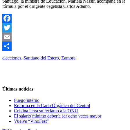
Santiago, la ministra de Educación, Mariela Nassif, acompaña en la
fórmula por el dirigente cegetista Carlos Adamo.
Facebook
Twitter
Email
Compartir
elecciones
,
Santiago del Estero
,
Zamora
Últimas noticias
Fuego interno
Reforma en la Carta Orgánica del Central
Cristina lleva su reclamo a la ONU
El salario mínimo debería ser ocho veces mayor
Vuelve “VinoFest”