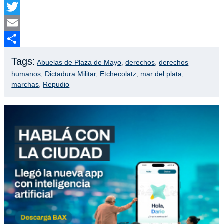
Facebook
Twitter
Email
Compartir
Tags:
Abuelas de Plaza de Mayo
,
derechos
,
derechos
humanos
,
Dictadura Militar
,
Etchecolatz
,
mar del plata
,
marchas
,
Repudio