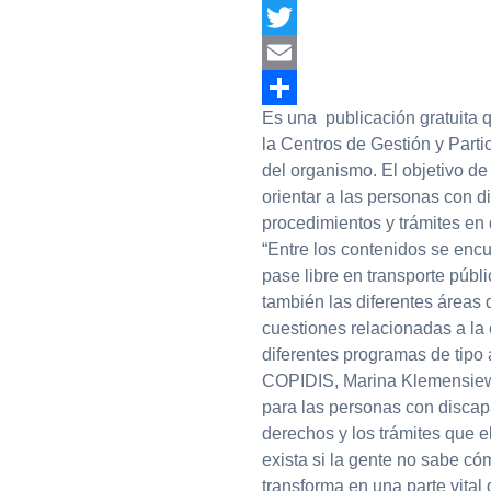
Facebook
Twitter
Email
Es una publicación gratuita 
Compartir
la Centros de Gestión y Part
del organismo. El objetivo de
orientar a las personas con d
procedimientos y trámites en 
“Entre los contenidos se encu
pase libre en transporte públ
también las diferentes áreas
cuestiones relacionadas a la 
diferentes programas de tipo a
COPIDIS, Marina Klemensiewi
para las personas con discap
derechos y los trámites que 
exista si la gente no sabe cóm
transforma en una parte vital 