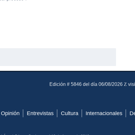
El Mensajero Diario
Edición # 5846 del día 06/08/2026
vis
Opinión
Entrevistas
Cultura
Internacionales
D