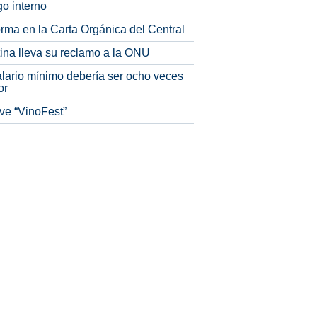
o interno
rma en la Carta Orgánica del Central
tina lleva su reclamo a la ONU
alario mínimo debería ser ocho veces
or
ve “VinoFest”