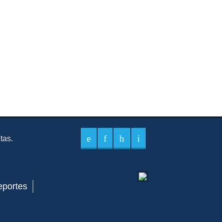
itas.
eportes