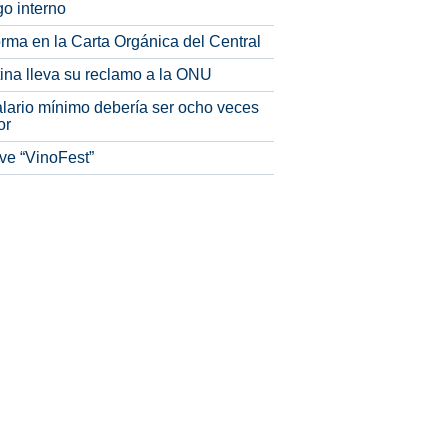
o interno
rma en la Carta Orgánica del Central
tina lleva su reclamo a la ONU
alario mínimo debería ser ocho veces
or
ve “VinoFest”