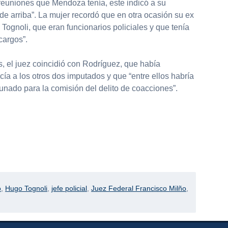
reuniones que Mendoza tenía, este indicó a su
 de arriba”. La mujer recordó que en otra ocasión su ex
ognoli, que eran funcionarios policiales y que tenía
cargos”.
, el juez coincidió con Rodríguez, que había
a a los otros dos imputados y que “entre ellos habría
nado para la comisión del delito de coacciones”.
o
,
Hugo Tognoli
,
jefe policial
,
Juez Federal Francisco Milño
,