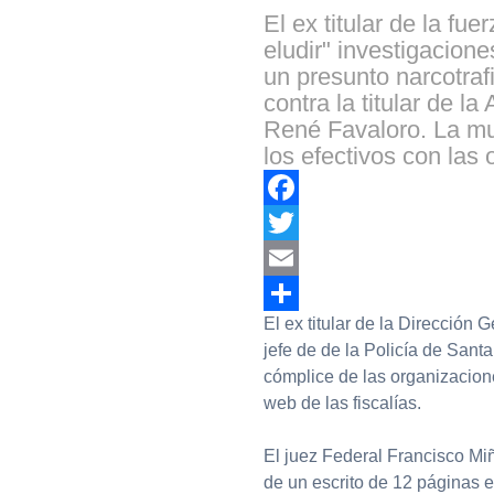
El ex titular de la fu
eludir" investigacione
un presunto narcotra
contra la titular de l
René Favaloro. La mu
los efectivos con las
Facebook
Twitter
Email
El ex titular de la Dirección
Compartir
jefe de de la Policía de Santa
cómplice de las organizacione
web de las fiscalías.
El juez Federal Francisco Miño
de un escrito de 12 páginas en