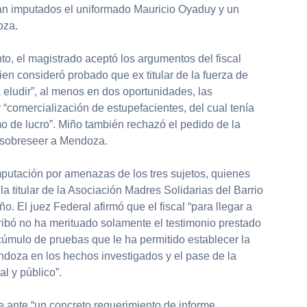
án imputados el uniformado Mauricio Oyaduy y un
oza.
o, el magistrado aceptó los argumentos del fiscal
en consideró probado que ex titular de la fuerza de
 eludir”, al menos en dos oportunidades, las
r “comercialización de estupefacientes, del cual tenía
o de lucro”. Miño también rechazó el pedido de la
 sobreseer a Mendoza.
mputación por amenazas de los tres sujetos, quienes
a titular de la Asociación Madres Solidarias del Barrio
 El juez Federal afirmó que el fiscal “para llegar a
ribó no ha merituado solamente el testimonio prestado
úmulo de pruebas que le ha permitido establecer la
doza en los hechos investigados y el pase de la
l y público”.
 ante “un concreto requerimiento de informe