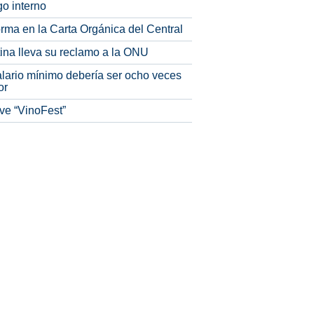
o interno
rma en la Carta Orgánica del Central
tina lleva su reclamo a la ONU
alario mínimo debería ser ocho veces
or
ve “VinoFest”