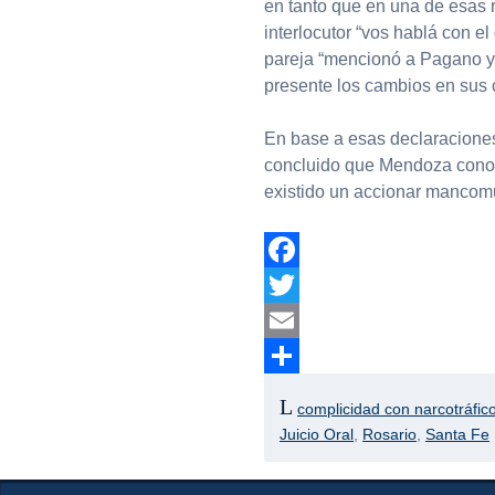
en tanto que en una de esas 
interlocutor “vos hablá con el
pareja “mencionó a Pagano y T
presente los cambios en sus 
En base a esas declaraciones
concluido que Mendoza conocí
existido un accionar mancomu
Facebook
Twitter
Email
Compartir
complicidad con narcotráfic
Juicio Oral
,
Rosario
,
Santa Fe