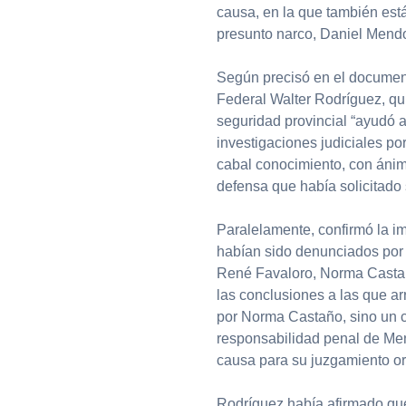
causa, en la que también est
presunto narco, Daniel Mend
Según precisó en el document
Federal Walter Rodríguez, qui
seguridad provincial “ayudó a
investigaciones judiciales po
cabal conocimiento, con ánim
defensa que había solicitado
Paralelamente, confirmó la i
habían sido denunciados por l
René Favaloro, Norma Castaño.
las conclusiones a las que ar
por Norma Castaño, sino un c
responsabilidad penal de Men
causa para su juzgamiento ora
Rodríguez había afirmado que