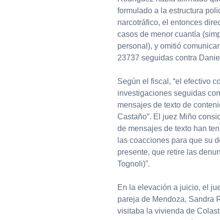
formulado a la estructura poli
narcotráfico, el entonces di
casos de menor cuantía (sim
personal), y omitió comunicar 
23737 seguidas contra Danie
Según el fiscal, “el efectivo 
investigaciones seguidas con
mensajes de texto de conteni
Castaño”. El juez Miño consi
de mensajes de texto han teni
las coacciones para que su de
presente, que retire las den
Tognoli)”.
En la elevación a juicio, el j
pareja de Mendoza, Sandra Ro
visitaba la vivienda de Colas