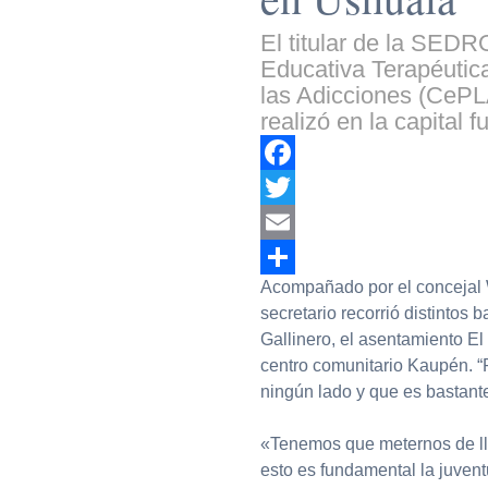
El titular de la SED
Educativa Terapéutic
las Adicciones (CePL
realizó en la capital 
Facebook
Twitter
Email
Acompañado por el concejal W
Compartir
secretario recorrió distintos b
Gallinero, el asentamiento El
centro comunitario Kaupén. “
ningún lado y que es bastante
«Tenemos que meternos de lle
esto es fundamental la juvent