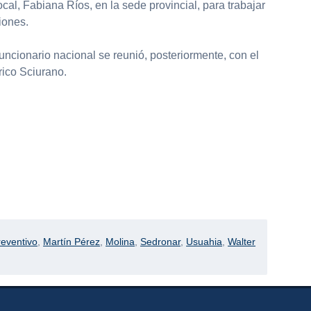
cal, Fabiana Ríos, en la sede provincial, para trabajar
iones.
ncionario nacional se reunió, posteriormente, con el
ico Sciurano.
reventivo
,
Martín Pérez
,
Molina
,
Sedronar
,
Usuahia
,
Walter