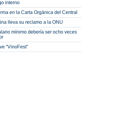
o interno
rma en la Carta Orgánica del Central
tina lleva su reclamo a la ONU
alario mínimo debería ser ocho veces
or
ve “VinoFest”