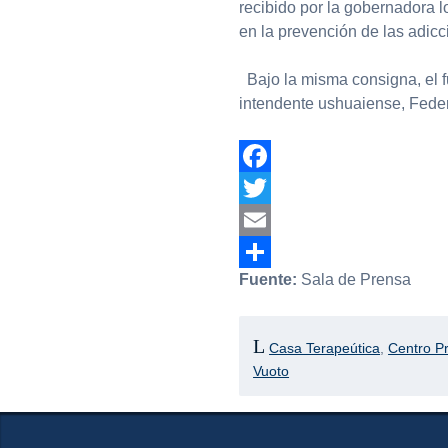
recibido por la gobernadora lo
en la prevención de las adicc
Bajo la misma consigna, el fu
intendente ushuaiense, Feder
Facebook
Twitter
Email
Fuente:
Sala de Prensa
Compartir
Casa Terapeútica
,
Centro P
Vuoto