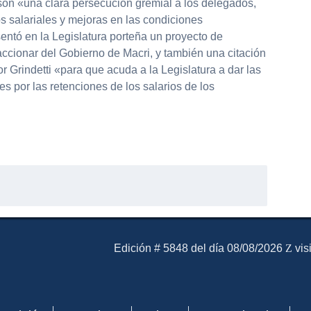
on «una clara persecución gremial a los delegados,
s salariales y mejoras en las condiciones
entó en la Legislatura porteña un proyecto de
accionar del Gobierno de Macri, y también una citación
r Grindetti «para que acuda a la Legislatura a dar las
s por las retenciones de los salarios de los
partir
El Mensajero Diario
Edición # 5848 del día 08/08/2026
vis