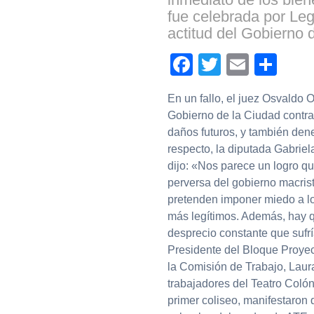
fue celebrada por Leg
actitud del Gobierno 
Facebook
Twitter
Email
Com
En un fallo, el juez Osvaldo 
Gobierno de la Ciudad contra
daños futuros, y también den
respecto, la diputada Gabriel
dijo: «Nos parece un logro q
perversa del gobierno macrist
pretenden imponer miedo a lo
más legítimos. Además, hay qu
desprecio constante que sufría
Presidente del Bloque Proyect
la Comisión de Trabajo, Lau
trabajadores del Teatro Colón
primer coliseo, manifestaron