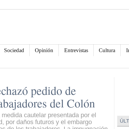
Sociedad
Opinión
Entrevistas
Cultura
I
rechazó pedido de
abajadores del Colón
a medida cautelar presentada por el
ÚLT
, por daños futuros y el embargo
es de los trabajadores. La impugnación