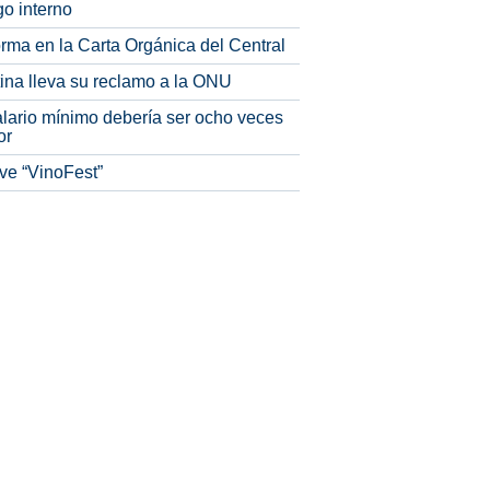
o interno
rma en la Carta Orgánica del Central
tina lleva su reclamo a la ONU
alario mínimo debería ser ocho veces
or
ve “VinoFest”