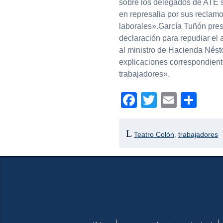
sobre los delegados de ATE s
en represalia por sus reclamo
laborales».García Tuñón pres
declaración para repudiar el 
al ministro de Hacienda Nésto
explicaciones correspondiente
trabajadores».
Facebook
Twitter
Email
Com
Teatro Colón
,
trabajadores