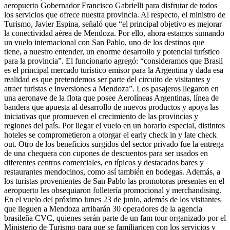
aeropuerto Gobernador Francisco Gabrielli para disfrutar de todos
los servicios que ofrece nuestra provincia. Al respecto, el ministro de
Turismo, Javier Espina, señaló que “el principal objetivo es mejorar
la conectividad aérea de Mendoza. Por ello, ahora estamos sumando
un vuelo internacional con San Pablo, uno de los destinos que
tiene, a nuestro entender, un enorme desarrollo y potencial turístico
para la provincia”. El funcionario agregó: “consideramos que Brasil
es el principal mercado turístico emisor para la Argentina y dada esa
realidad es que pretendemos ser parte del circuito de visitantes y
atraer turistas e inversiones a Mendoza”. Los pasajeros llegaron en
una aeronave de la flota que posee Aerolíneas Argentinas, línea de
bandera que apuesta al desarrollo de nuevos productos y apoya las
iniciativas que promueven el crecimiento de las provincias y
regiones del país. Por llegar el vuelo en un horario especial, distintos
hoteles se comprometieron a otorgar el early check in y late check
out. Otro de los beneficios surgidos del sector privado fue la entrega
de una chequera con cupones de descuentos para ser usados en
diferentes centros comerciales, en típicos y destacados bares y
restaurantes mendocinos, como así también en bodegas. Además, a
los turistas provenientes de San Pablo las promotoras presentes en el
aeropuerto les obsequiaron folletería promocional y merchandising.
En el vuelo del próximo lunes 23 de junio, además de los visitantes
que lleguen a Mendoza arribarán 30 operadores de la agencia
brasileña CVC, quienes serán parte de un fam tour organizado por el
Ministerio de Turismo para que se familiaricen con los servicios y