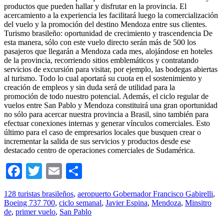
productos que pueden hallar y disfrutar en la provincia. El
acercamiento a la experiencia les facilitará luego la comercialización
del vuelo y la promoción del destino Mendoza entre sus clientes.
Turismo brasileño: oportunidad de crecimiento y trascendencia De
esta manera, sólo con este vuelo directo serán más de 500 los
pasajeros que llegarán a Mendoza cada mes, alojándose en hoteles
de la provincia, recorriendo sitios emblemáticos y contratando
servicios de excursión para visitar, por ejemplo, las bodegas abiertas
al turismo. Todo lo cual aportará su cuota en el sostenimiento y
creación de empleos y sin duda será de utilidad para la
promoción de todo nuestro potencial. Además, el ciclo regular de
vuelos entre San Pablo y Mendoza constituirá una gran oportunidad
no sólo para acercar nuestra provincia a Brasil, sino también para
efectuar conexiones internas y generar vínculos comerciales. Esto
último para el caso de empresarios locales que busquen crear o
incrementar la salida de sus servicios y productos desde ese
destacado centro de operaciones comerciales de Sudamérica.
Facebook
Twitter
Email
Compartir
128 turistas brasileños
,
aeropuerto Gobernador Francisco Gabirelli
,
Boeing 737 700
,
ciclo semanal
,
Javier Espina
,
Mendoza
,
Minsitro
de
,
primer vuelo
,
San Pablo