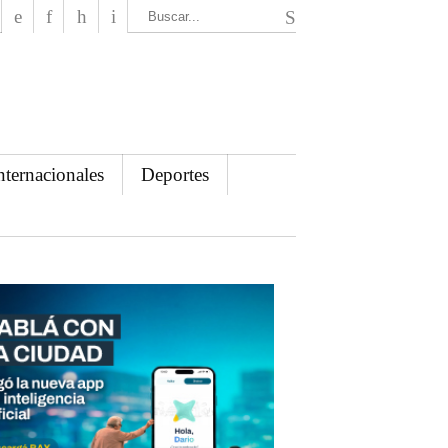
El Mensajero Diario
nternacionales
Deportes