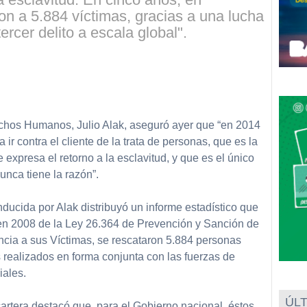
on a 5.884 víctimas, gracias a una lucha
ercer delito a escala global".
partir
rechos Humanos, Julio Alak, aseguró ayer que “en 2014
a ir contra el cliente de la trata de personas, que es la
e expresa el retorno a la esclavitud, y que es el único
unca tiene la razón”.
nducida por Alak distribuyó un informe estadístico que
en 2008 de la Ley 26.364 de Prevención y Sanción de
ncia a sus Víctimas, se rescataron 5.884 personas
 realizados en forma conjunta con las fuerzas de
iales.
ÚLT
 cartera destacó que, para el Gobierno nacional, éstos