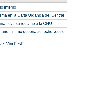
o interno
rma en la Carta Orgánica del Central
tina lleva su reclamo a la ONU
alario mínimo debería ser ocho veces
or
ve “VinoFest”