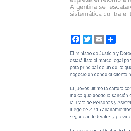
Argentina se rescatar
sistemática contra el t
Facebook
Twitter
Email
Com
El ministro de Justicia y De
estará listo el marco legal par
pata principal de un delito qu
negocio en donde el cliente n
El jueves último la cartera co
indica que desde la sanción 
la Trata de Personas y Asiste
luego de 2.745 allanamientos
seguridad federales y provinc
En ese orden, el titular de la