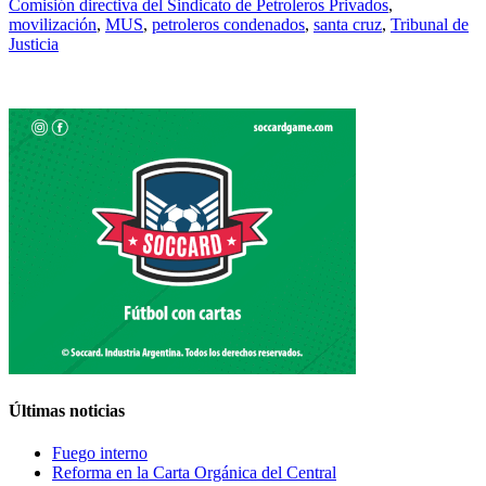
Comisión directiva del Sindicato de Petroleros Privados
,
movilización
,
MUS
,
petroleros condenados
,
santa cruz
,
Tribunal de
Justicia
Últimas noticias
Fuego interno
Reforma en la Carta Orgánica del Central