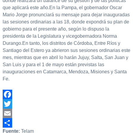
donde realizará un balance de su gestión y de las políticas
que aplicará este año.En la Pampa, el gobernador Oscar
Mario Jorge pronunciará su mensaje para dejar inauguradas
las sesiones ordinarias a las 18, donde expondrá su plan de
gobierno para el presente año, según lo dispuso la
presidenta de la Legislatura y vicegobernadora Norma
Durango.En tanto, los distritos de Córdoba, Entre Ríos y
Santiago del Estero ya abrieron sus sesiones ordinarias este
mes, mientras que en abril lo harán Jujuy, Salta, San Juan y
San Luis y para el 1 de mayo están previstas las
inauguraciones en Catamarca, Mendoza, Misiones y Santa
Fe.
Facebook
Twitter
Email
Fuente:
Telam
Compartir