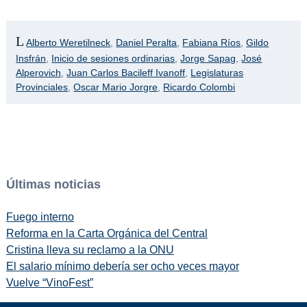
Alberto Weretilneck
,
Daniel Peralta
,
Fabiana Ríos
,
Gildo
Insfrán
,
Inicio de sesiones ordinarias
,
Jorge Sapag
,
José
Alperovich
,
Juan Carlos Bacileff Ivanoff
,
Legislaturas
Provinciales
,
Oscar Mario Jorgre
,
Ricardo Colombi
Últimas noticias
Fuego interno
Reforma en la Carta Orgánica del Central
Cristina lleva su reclamo a la ONU
El salario mínimo debería ser ocho veces mayor
Vuelve “VinoFest”