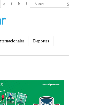
El Mensajero Diario
nternacionales
Deportes