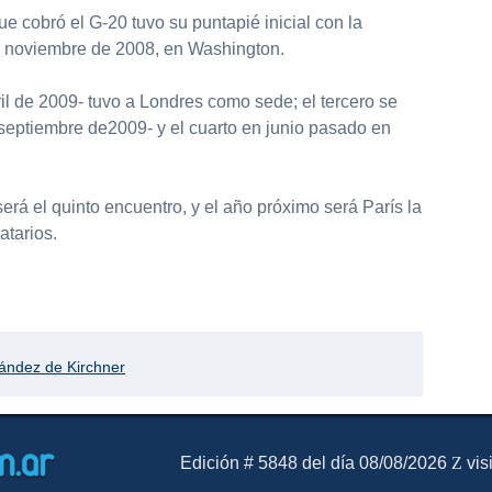
e cobró el G-20 tuvo su puntapié inicial con la
n noviembre de 2008, en Washington.
il de 2009- tuvo a Londres como sede; el tercero se
 septiembre de2009- y el cuarto en junio pasado en
rá el quinto encuentro, y el año próximo será París la
atarios.
partir
nández de Kirchner
El Mensajero Diario
Edición # 5848 del día 08/08/2026
vis