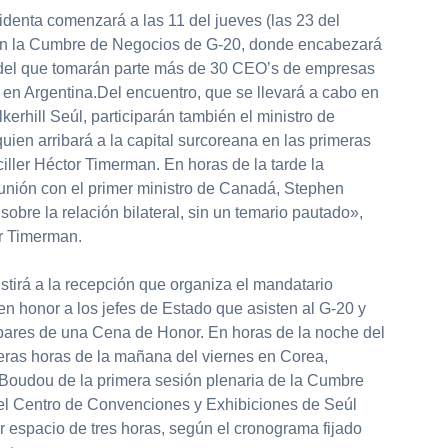
sidenta comenzará a las 11 del jueves (las 23 del
en la Cumbre de Negocios de G-20, donde encabezará
 del que tomarán parte más de 30 CEO’s de empresas
 en Argentina.Del encuentro, que se llevará a cabo en
erhill Seúl, participarán también el ministro de
en arribará a la capital surcoreana en las primeras
iller Héctor Timerman. En horas de la tarde la
nión con el primer ministro de Canadá, Stephen
obre la relación bilateral, sin un temario pautado»,
er Timerman.
stirá a la recepción que organiza el mandatario
n honor a los jefes de Estado que asisten al G-20 y
s pares de una Cena de Honor. En horas de la noche del
meras horas de la mañana del viernes en Corea,
n Boudou de la primera sesión plenaria de la Cumbre
 el Centro de Convenciones y Exhibiciones de Seúl
 espacio de tres horas, según el cronograma fijado