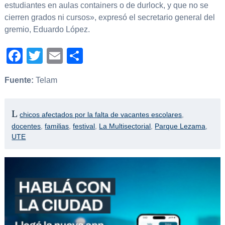
estudiantes en aulas containers o de durlock, y que no se
cierren grados ni cursos», expresó el secretario general del
gremio, Eduardo López.
Facebook
Twitter
Email
Compartir
Fuente:
Telam
chicos afectados por la falta de vacantes escolares
,
docentes
,
familias
,
festival
,
La Multisectorial
,
Parque Lezama
,
UTE