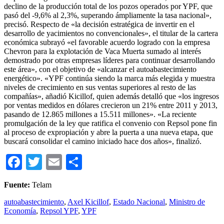
declino de la producción total de los pozos operados por YPF, que
pasó del -9,6% al 2,3%, superando ámpliamente la tasa nacional»,
precisó. Respecto de «la decisión estratégica de invertir en el
desarrollo de yacimientos no convencionales», el titular de la cartera
económica subrayó «el favorable acuerdo logrado con la empresa
Chevron para la explotación de Vaca Muerta sumado al interés
demostrado por otras empresas líderes para continuar desarrollando
este área», con el objetivo de «alcanzar el autoabastecimiento
energético». «YPF continúa siendo la marca más elegida y muestra
niveles de crecimiento en sus ventas superiores al resto de las
compañías», añadió Kicillof, quien además detalló que «los ingresos
por ventas medidos en dólares crecieron un 21% entre 2011 y 2013,
pasando de 12.865 millones a 15.511 millones». «La reciente
promulgación de la ley que ratifica el convenio con Repsol pone fin
al proceso de expropiación y abre la puerta a una nueva etapa, que
buscará consolidar el camino iniciado hace dos años», finalizó.
Facebook
Twitter
Email
Compartir
Fuente:
Telam
autoabastecimiento
,
Axel Kicillof
,
Estado Nacional
,
Ministro de
Economía
,
Repsol YPF
,
YPF