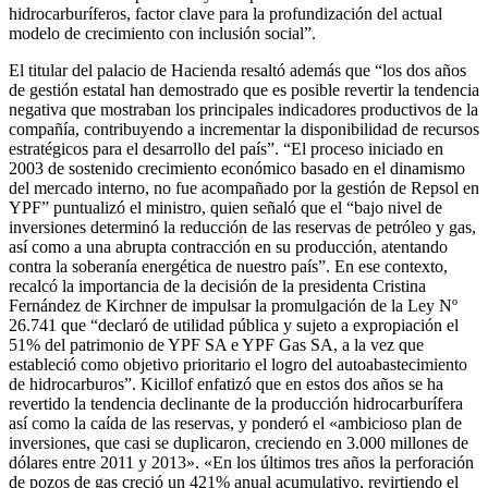
hidrocarburíferos, factor clave para la profundización del actual
modelo de crecimiento con inclusión social”.
El titular del palacio de Hacienda resaltó además que “los dos años
de gestión estatal han demostrado que es posible revertir la tendencia
negativa que mostraban los principales indicadores productivos de la
compañía, contribuyendo a incrementar la disponibilidad de recursos
estratégicos para el desarrollo del país”. “El proceso iniciado en
2003 de sostenido crecimiento económico basado en el dinamismo
del mercado interno, no fue acompañado por la gestión de Repsol en
YPF” puntualizó el ministro, quien señaló que el “bajo nivel de
inversiones determinó la reducción de las reservas de petróleo y gas,
así como a una abrupta contracción en su producción, atentando
contra la soberanía energética de nuestro país”. En ese contexto,
recalcó la importancia de la decisión de la presidenta Cristina
Fernández de Kirchner de impulsar la promulgación de la Ley Nº
26.741 que “declaró de utilidad pública y sujeto a expropiación el
51% del patrimonio de YPF SA e YPF Gas SA, a la vez que
estableció como objetivo prioritario el logro del autoabastecimiento
de hidrocarburos”. Kicillof enfatizó que en estos dos años se ha
revertido la tendencia declinante de la producción hidrocarburífera
así como la caída de las reservas, y ponderó el «ambicioso plan de
inversiones, que casi se duplicaron, creciendo en 3.000 millones de
dólares entre 2011 y 2013». «En los últimos tres años la perforación
de pozos de gas creció un 421% anual acumulativo, revirtiendo el