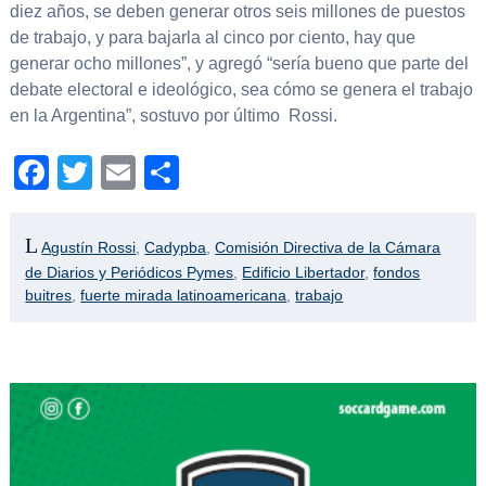
diez años, se deben generar otros seis millones de puestos
de trabajo, y para bajarla al cinco por ciento, hay que
generar ocho millones”, y agregó “sería bueno que parte del
debate electoral e ideológico, sea cómo se genera el trabajo
en la Argentina”, sostuvo por último Rossi.
Facebook
Twitter
Email
Compartir
Agustín Rossi
,
Cadypba
,
Comisión Directiva de la Cámara
de Diarios y Periódicos Pymes
,
Edificio Libertador
,
fondos
buitres
,
fuerte mirada latinoamericana
,
trabajo