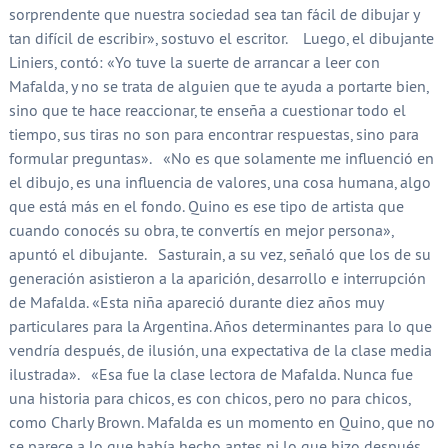
sorprendente que nuestra sociedad sea tan fácil de dibujar y
tan difícil de escribir», sostuvo el escritor. Luego, el dibujante
Liniers, contó: «Yo tuve la suerte de arrancar a leer con
Mafalda, y no se trata de alguien que te ayuda a portarte bien,
sino que te hace reaccionar, te enseña a cuestionar todo el
tiempo, sus tiras no son para encontrar respuestas, sino para
formular preguntas». «No es que solamente me influenció en
el dibujo, es una influencia de valores, una cosa humana, algo
que está más en el fondo. Quino es ese tipo de artista que
cuando conocés su obra, te convertís en mejor persona»,
apuntó el dibujante. Sasturain, a su vez, señaló que los de su
generación asistieron a la aparición, desarrollo e interrupción
de Mafalda. «Esta niña apareció durante diez años muy
particulares para la Argentina. Años determinantes para lo que
vendría después, de ilusión, una expectativa de la clase media
ilustrada». «Esa fue la clase lectora de Mafalda. Nunca fue
una historia para chicos, es con chicos, pero no para chicos,
como Charly Brown. Mafalda es un momento en Quino, que no
se parece a lo que había hecho antes ni lo que hizo después.