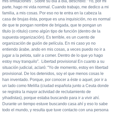
mis limitaciones”. Sobre su día a día, describió: “Yo, por mi
parte, hago mi vida normal. Cuando trabajo, me dedico a mi
familia, a mis cosas. Por eso no te entra en la cabeza la
casa de brujas ésta, porque es una inquisición, no es normal
de que te pongan nombre de brigada, que te pongan un
título (o rótulo) como algún tipo de función (dentro de la
supuesta organización). Es terrible, es un cuento de
organización de guión de película. En mi caso yo no
entiendo árabe, ando en mis cosas, a veces puedo no ir a
jugar a la pelota, salir a comer. Dentro de lo que yo hago
estoy muy tranquilo”. Libertad provisional En cuanto a su
situación judicial, aclaró: “Yo de momento, estoy en libertad
provisional. De los detenidos, soy el que menos cosas le
han inventado. Porque, por conocer a éste o aquel, por ir a
un lado como Melilla (ciudad española junto a Ceuta donde
se registra la mayor actividad de reclutamiento de
yihadistas), porque estaba buscando para ir a vivir ahí.
Durante un tiempo estuve buscando casa ahí y eso lo sabe
todo el mundo, y resulta que tuve contacto con una persona