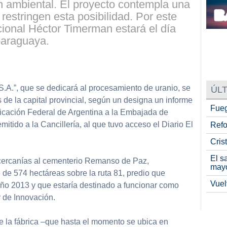
n ambiental. El proyecto contempla una
restringen esta posibilidad. Por este
cional Héctor Timerman estará el día
 paraguaya.
partir
S.A.”, que se dedicará al procesamiento de uranio, se
ÚLT
s de la capital provincial, según un designa un informe
Fueg
nificación Federal de Argentina a la Embajada de
itido a la Cancillería, al que tuvo acceso el Diario El
Refo
Cris
El s
 cercanías al cementerio Remanso de Paz,
may
de 574 hectáreas sobre la ruta 81, predio que
Vuel
 año 2013 y que estaría destinado a funcionar como
y de Innovación.
de la fábrica –que hasta el momento se ubica en