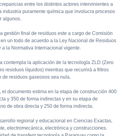
epancias entre los distintos actores intervinientes a
a industria puramente química que involucra procesos
r algunos.
 la gestión final de residuos este a cargo de Comisión
 en un todo de acuerdo a la Ley Nacional de Residuos
 a la Normativa Internacional vigente.
ta contempla la aplicación de la tecnología ZLD (Zero
o residuos líquidos) mientras que recurrirá a filtros
n de residuos gaseosos sea nula.
a, el documento estima en la etapa de construcción 400
ta y 350 de forma indirectas y en su etapa de
o de obra directa y 250 de forma indirecta.
sarrollo regional y educacional en Ciencias Exactas,
e, electromecánica, electrónica y construcciones.
idad de transferir tecnología a Paraguay como la