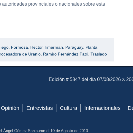
s autoridades provinciales o nacionales sobre esta
partir
niego
,
Formosa
,
Héctor Timerman
,
Paraguay
,
Planta
Procesadora de Uranio
,
Ramiro Fernández Patri
,
Traslado
El Mensajero Diario
Edición # 5847 del día 07/08/2026
206
Opinión
Entrevistas
Cultura
Internacionales
D
el Ángel Gómez Sanjaume el 10 de Agosto de 2010