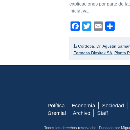
explicaciones por parte de la
iniciativa.
Facebook
Twitter
Email
Com
Córdoba
,
Dr. Agustín Sama
Formosa Dioxitek SA
,
Planta 
Política
Economía
Sociedad
Gremial
Archivo
Staff
Todos los derechos reservados. Fundado por Migu