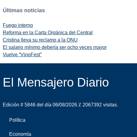
Últimas noticias
Fuego interno
Reforma en la Carta Orgánica del Central
Cristina lleva su reclamo a la ONU
El salario mínimo debería ser ocho veces mayor
Vuelve “VinoFest”
El Mensajero Diario
Edición # 5846 del día 06/08/2026
2067392 visitas.
Política
Economía