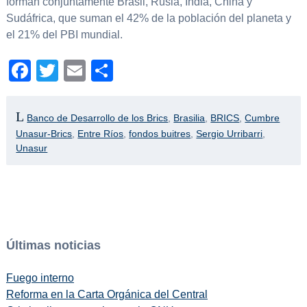
forman conjuntamente Brasil, Rusia, India, China y
Sudáfrica, que suman el 42% de la población del planeta y
el 21% del PBI mundial.
Facebook
Twitter
Email
Compartir
Banco de Desarrollo de los Brics
,
Brasilia
,
BRICS
,
Cumbre
Unasur-Brics
,
Entre Ríos
,
fondos buitres
,
Sergio Urribarri
,
Unasur
Últimas noticias
Fuego interno
Reforma en la Carta Orgánica del Central