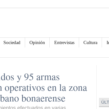
Sociedad
Opinión
Entrevistas
Cultura
I
idos y 95 armas
n operativos en la zona
rbano bonaerense
ÚLT
mientos efectuados en varias