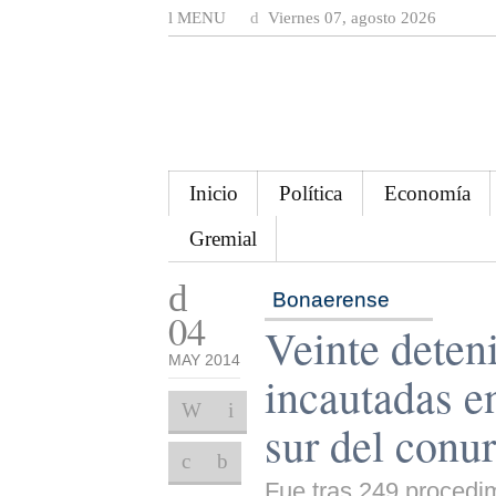
MENU
Viernes 07, agosto 2026
Inicio
Política
Economía
Gremial
Bonaerense
04
Veinte deten
MAY 2014
incautadas e
sur del conu
Fue tras 249 procedi