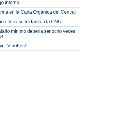
o interno
rma en la Carta Orgánica del Central
tina lleva su reclamo a la ONU
alario mínimo debería ser ocho veces
or
ve “VinoFest”