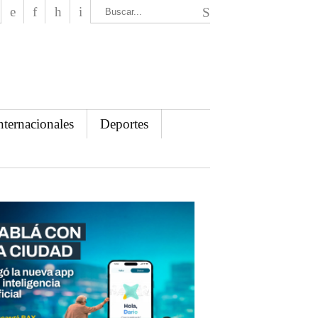
El Mensajero Diario
nternacionales
Deportes