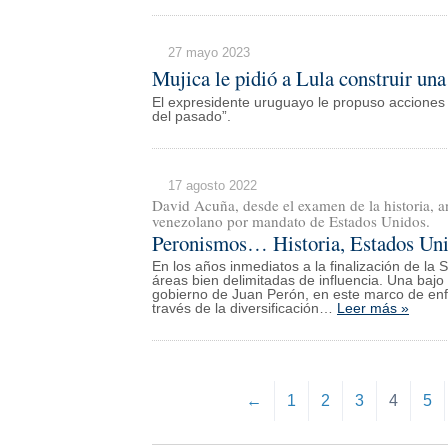
27 mayo 2023
Mujica le pidió a Lula construir una
El expresidente uruguayo le propuso acciones p
del pasado”.
17 agosto 2022
David Acuña, desde el examen de la historia, an
venezolano por mandato de Estados Unidos.
Peronismos… Historia, Estados Uni
En los años inmediatos a la finalización de l
áreas bien delimitadas de influencia. Una baj
gobierno de Juan Perón, en este marco de enfr
través de la diversificación…
Leer más »
←
1
2
3
4
5