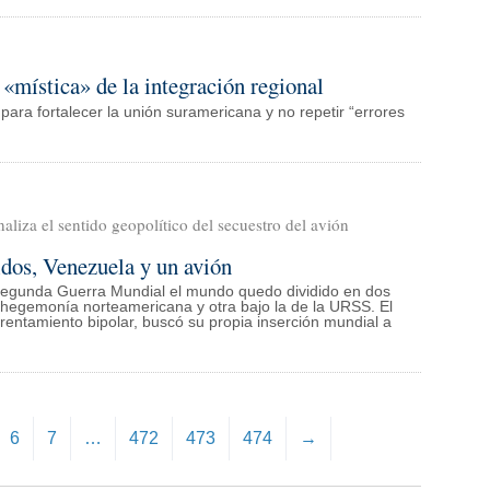
 «mística» de la integración regional
ara fortalecer la unión suramericana y no repetir “errores
aliza el sentido geopolítico del secuestro del avión
dos, Venezuela y un avión
a Segunda Guerra Mundial el mundo quedo dividido en dos
o hegemonía norteamericana y otra bajo la de la URSS. El
entamiento bipolar, buscó su propia inserción mundial a
6
7
…
472
473
474
→