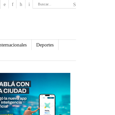
El Mensajero Diario
nternacionales
Deportes