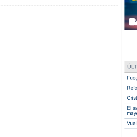
ÚLT
Fueg
Refo
Cris
El s
may
Vuel