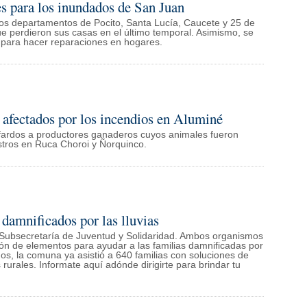
s para los inundados de San Juan
los departamentos de Pocito, Santa Lucía, Caucete y 25 de
que perdieron sus casas en el último temporal. Asimismo, se
a para hacer reparaciones en hogares.
s afectados por los incendios en Aluminé
 fardos a productores ganaderos cuyos animales fueron
stros en Ruca Choroi y Ñorquinco.
 damnificados por las lluvias
la Subsecretaría de Juventud y Solidaridad. Ambos organismos
ión de elementos para ayudar a las familias damnificadas por
dos, la comuna ya asistió a 640 familias con soluciones de
urales. Informate aquí adónde dirigirte para brindar tu