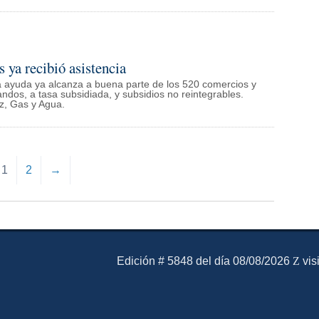
 ya recibió asistencia
a ayuda ya alcanza a buena parte de los 520 comercios y
ndos, a tasa subsidiada, y subsidios no reintegrables.
z, Gas y Agua.
1
2
→
El Mensajero Diario
Edición # 5848 del día 08/08/2026
vis