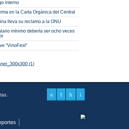
o interno
rma en la Carta Orgánica del Central
tina lleva su reclamo a la ONU
alario mínimo debería ser ocho veces
or
ve “VinoFest”
itas.
eportes