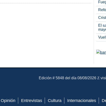
Fueg
Refo
Cris
El s
may
Vuel
El Mensajero Diario
Edición # 5848 del día 08/08/2026
vis
Opinión
Entrevistas
Cultura
Internacionales
D