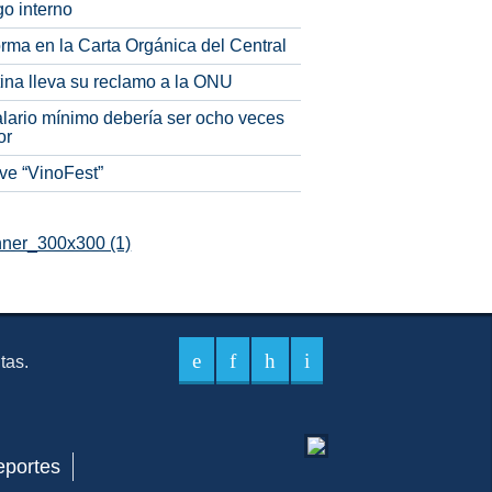
o interno
rma en la Carta Orgánica del Central
tina lleva su reclamo a la ONU
alario mínimo debería ser ocho veces
or
ve “VinoFest”
itas.
eportes