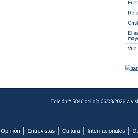
Fueg
Refo
Cris
El s
may
Vuel
El Mensajero Diario
Edición # 5846 del día 06/08/2026
vis
Opinión
Entrevistas
Cultura
Internacionales
D