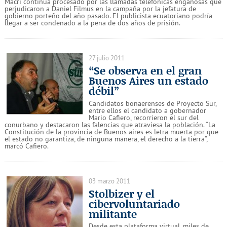
Macri continúa procesado por las llamadas telefónicas engañosas que
perjudicaron a Daniel Filmus en la campaña por la jefatura de
gobierno porteño del año pasado. El publicista ecuatoriano podría
llegar a ser condenado a la pena de dos años de prisión.
27 julio 2011
“Se observa en el gran
Buenos Aires un estado
débil”
Candidatos bonaerenses de Proyecto Sur,
entre ellos el candidato a gobernador
Mario Cafiero, recorrieron el sur del
conurbano y destacaron las falencias que atraviesa la población. “La
Constitución de la provincia de Buenos aires es letra muerta por que
el estado no garantiza, de ninguna manera, el derecho a la tierra”,
marcó Cafiero.
03 marzo 2011
Stolbizer y el
cibervoluntariado
militante
Desde esta plataforma virtual, miles de