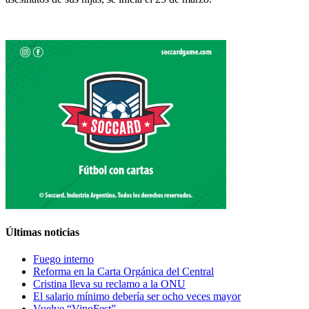
Últimas noticias
Fuego interno
Reforma en la Carta Orgánica del Central
Cristina lleva su reclamo a la ONU
El salario mínimo debería ser ocho veces mayor
Vuelve “VinoFest”