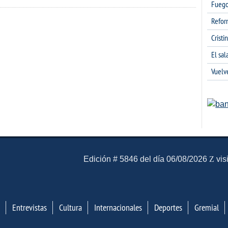
Fuego
Refor
Cristi
El sa
Vuelv
El Mensajero Diario
Edición # 5846 del día 06/08/2026
vis
Entrevistas
Cultura
Internacionales
Deportes
Gremial