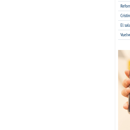
Refor
Cristi
El sa
Vuelv