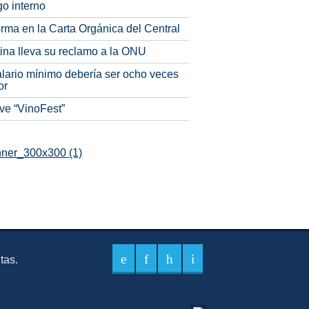
o interno
rma en la Carta Orgánica del Central
tina lleva su reclamo a la ONU
alario mínimo debería ser ocho veces
or
ve “VinoFest”
itas.