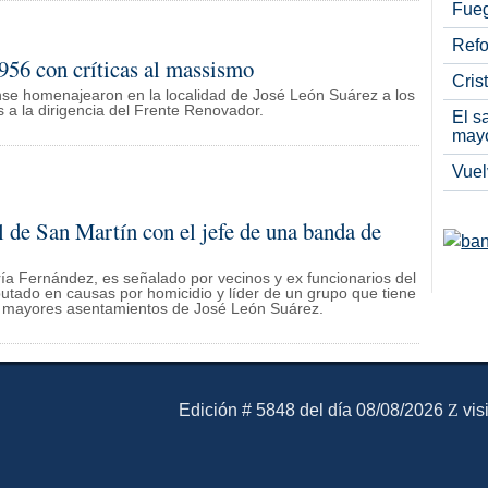
Fueg
Refo
1956 con críticas al massismo
Cris
rense homenajearon en la localidad de José León Suárez a los
s a la dirigencia del Frente Renovador.
El s
may
Vuel
 de San Martín con el jefe de una banda de
ría Fernández, es señalado por vecinos y ex funcionarios del
utado en causas por homicidio y líder de un grupo que tiene
 los mayores asentamientos de José León Suárez.
El Mensajero Diario
Edición # 5848 del día 08/08/2026
vis