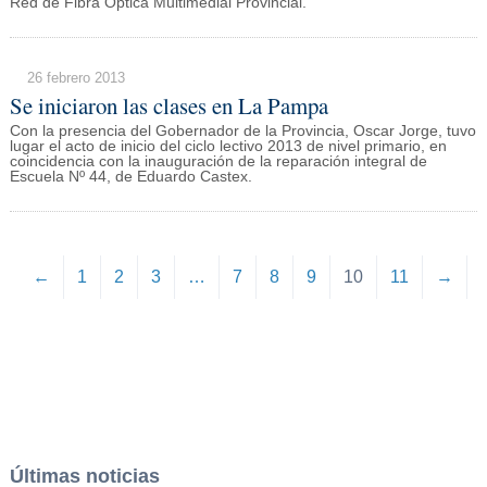
Red de Fibra Óptica Multimedial Provincial.
26 febrero 2013
Se iniciaron las clases en La Pampa
Con la presencia del Gobernador de la Provincia, Oscar Jorge, tuvo
lugar el acto de inicio del ciclo lectivo 2013 de nivel primario, en
coincidencia con la inauguración de la reparación integral de
Escuela Nº 44, de Eduardo Castex.
←
1
2
3
…
7
8
9
10
11
→
Últimas noticias