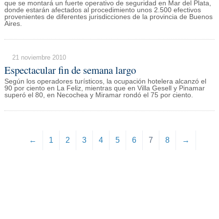
que se montará un fuerte operativo de seguridad en Mar del Plata,
donde estarán afectados al procedimiento unos 2.500 efectivos
provenientes de diferentes jurisdicciones de la provincia de Buenos
Aires.
21 noviembre 2010
Espectacular fin de semana largo
Según los operadores turísticos, la ocupación hotelera alcanzó el
90 por ciento en La Feliz, mientras que en Villa Gesell y Pinamar
superó el 80, en Necochea y Miramar rondó el 75 por ciento.
←
1
2
3
4
5
6
7
8
→