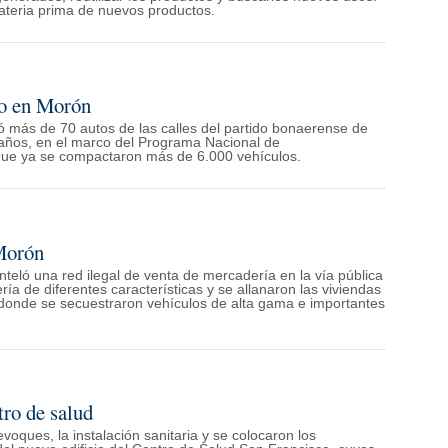
materia prima de nuevos productos.
so en Morón
ó más de 70 autos de las calles del partido bonaerense de
ños, en el marco del Programa Nacional de
que ya se compactaron más de 6.000 vehículos.
 Morón
teló una red ilegal de venta de mercadería en la vía pública
ía de diferentes características y se allanaron las viviendas
n donde se secuestraron vehículos de alta gama e importantes
ro de salud
evoques, la instalación sanitaria y se colocaron los