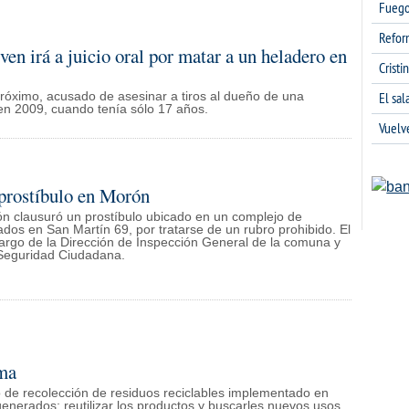
Fuego
Refor
en irá a juicio oral por matar a un heladero en
Cristi
El sa
róximo, acusado de asesinar a tiros al dueño de una
en 2009, cuando tenía sólo 17 años.
Vuelv
prostíbulo en Morón
ón clausuró un prostíbulo ubicado en un complejo de
dos en San Martín 69, por tratarse de un rubro prohibido. El
cargo de la Dirección de Inspección General de la comuna y
 Seguridad Ciudadana.
ima
 de recolección de residuos reciclables implementado en
enerados; reutilizar los productos y buscarles nuevos usos.