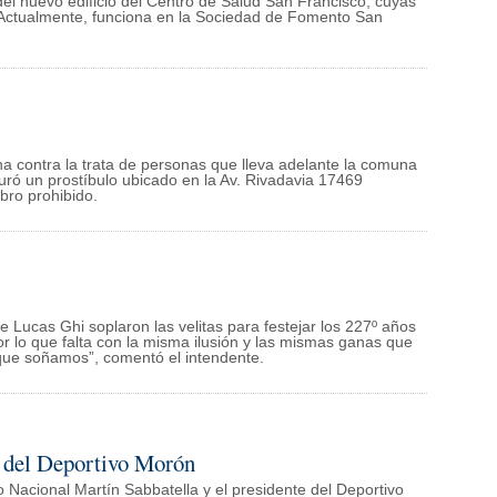
 del nuevo edificio del Centro de Salud San Francisco, cuyas
. Actualmente, funciona en la Sociedad de Fomento San
cha contra la trata de personas que lleva adelante la comuna
ró un prostíbulo ubicado en la Av. Rivadavia 17469
bro prohibido.
e Lucas Ghi soplaron las velitas para festejar los 227º años
 por lo que falta con la misma ilusión y las mismas ganas que
que soñamos”, comentó el intendente.
o del Deportivo Morón
 Nacional Martín Sabbatella y el presidente del Deportivo