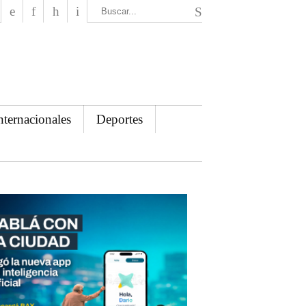
El Mensajero Diario
nternacionales
Deportes