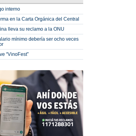
o interno
rma en la Carta Orgánica del Central
tina lleva su reclamo a la ONU
alario mínimo debería ser ocho veces
or
ve “VinoFest”