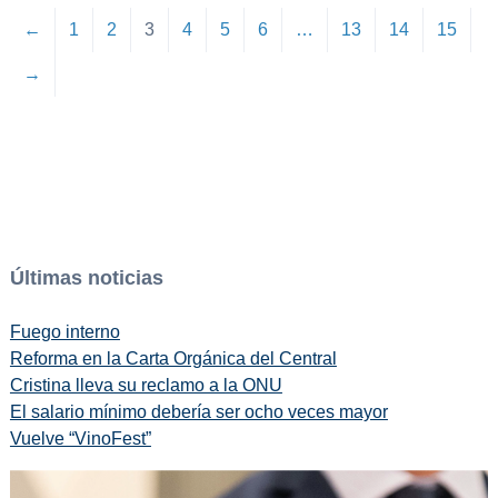
←
1
2
3
4
5
6
…
13
14
15
→
Últimas noticias
Fuego interno
Reforma en la Carta Orgánica del Central
Cristina lleva su reclamo a la ONU
El salario mínimo debería ser ocho veces mayor
Vuelve “VinoFest”